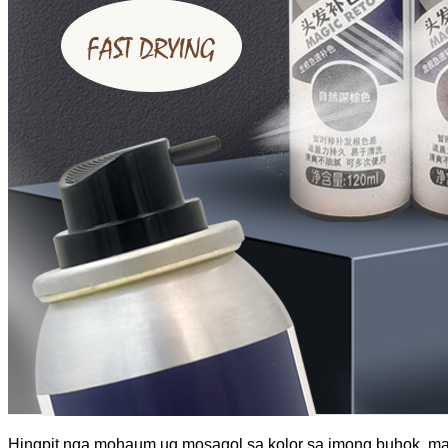
Hingpit nga mohaum ug mosagol sa kolor sa imong buhok, mama