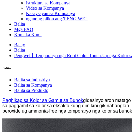
Istruktura sa Kompanya
Video sa Kompanya
Kasaysayan sa Kompanya
nganong pilion ang 'PENG WEI'
Balita
Mga FAQ
Kontaka Kami
Balay
Balita
Pengwei丨Temporaryo nga Root Color Touch-Up nga Kolor s
Balita
Balita sa Industriya
Balita sa Kompanya
Balita sa Produkto
Paghikap sa Kolor sa Gamut sa Buhok
gidesinyo aron matago
sa paggamit sa kolor sa eksakto kung diin kini gikinahanglan
peroxide ug ammonia-free nga temporaryo nga kolor sa buhok