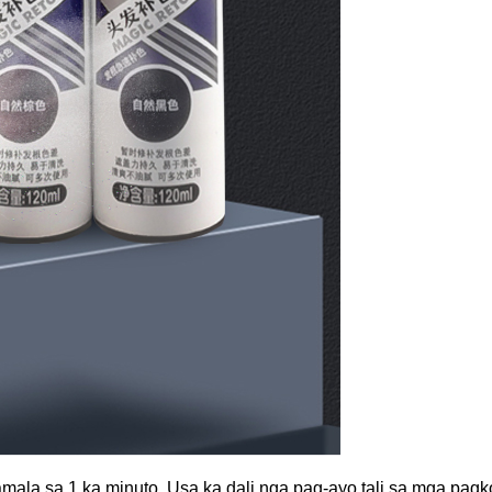
la sa 1 ka minuto. Usa ka dali nga pag-ayo tali sa mga pagko