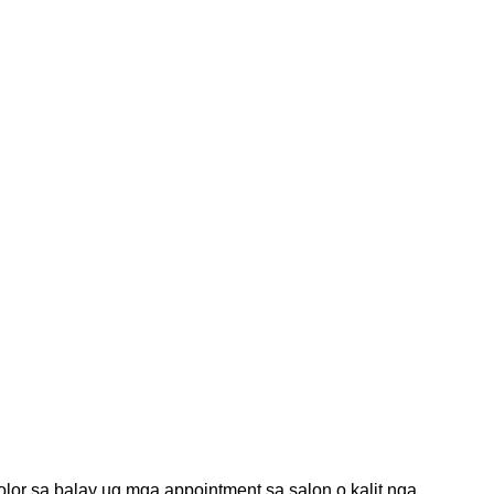
lor sa balay ug mga appointment sa salon o kalit nga