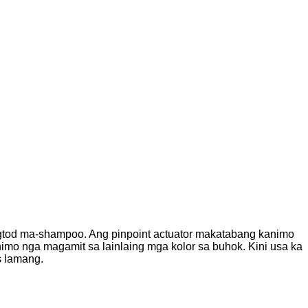
gtod ma-shampoo. Ang pinpoint actuator makatabang kanimo
himo nga magamit sa lainlaing mga kolor sa buhok. Kini usa ka
s lamang.