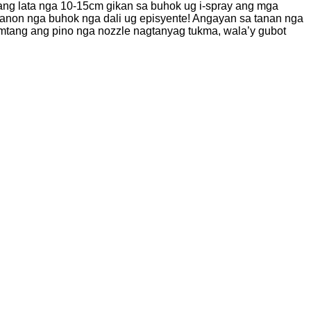
 ang lata nga 10-15cm gikan sa buhok ug i-spray ang mga
anon nga buhok nga dali ug episyente! Angayan sa tanan nga
mtang ang pino nga nozzle nagtanyag tukma, wala’y gubot