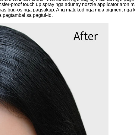
nsfer-proof touch up spray nga adunay nozzle applicator aron 
as bug-os nga pagsakup. Ang matukod nga mga pigment nga kol
 pagtambal sa pagtul-id.