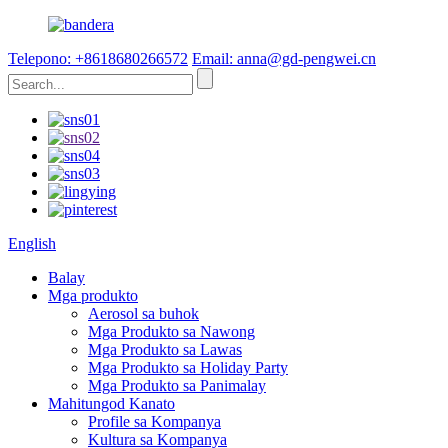
Telepono: +8618680266572
Email: anna@gd-pengwei.cn
English
Balay
Mga produkto
Aerosol sa buhok
Mga Produkto sa Nawong
Mga Produkto sa Lawas
Mga Produkto sa Holiday Party
Mga Produkto sa Panimalay
Mahitungod Kanato
Profile sa Kompanya
Kultura sa Kompanya