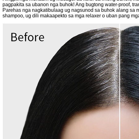
pagpakita sa ubanon nga buhok! Ang bugtong water-proof, tra
Parehas nga nagkatibulaag ug nagsunod sa buhok alang sa m
shampoo, ug dili makaapekto sa mga relaxer o uban pang mga