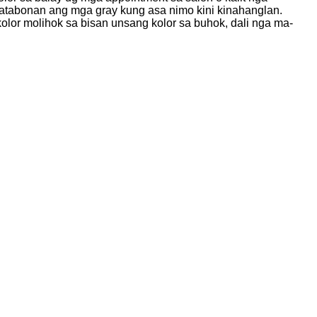
matabonan ang mga gray kung asa nimo kini kinahanglan.
or molihok sa bisan unsang kolor sa buhok, dali nga ma-