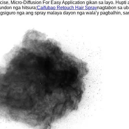
se, Micro-Diffusion For Easy Application gikan sa layo. Hupti
ndon nga hitsura;
Caifubao Retouch Hair Spray
nagtabon sa ub
agsiguro nga ang spray malaya dayon nga wala’y pagbalhin, sa