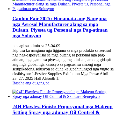
Canton Fair 2025: Himamata ang Nanguna
nga Aerosol Manufacturer alang sa mga
Dulaan, Piyesta ug Personal nga Pag-atiman
nga Solusyon
pinaagi sa admin sa 25-04-09
Isip usa ka nanguna nga tiggama sa mga produkto sa aerosol
nga nag-espesyalisar sa mga butang sa personal nga pag-
atiman, mga gamit sa piyesta, ug mga dulaan, among gidapit
ang mga global nga kasosyo sa pagsusi sa among mga
sertipikadong solusyon sa duha ka gipahinungod nga yugto sa
eksibisyon: 1.Festive Supplies Exhibition Mga Petsa: Abril
23–27, 2025 Hall ABooth 1:
Basaha ang dugang pa
24H Flawless Finish: Propesyonal nga Makeup
Setting Spray nga adunay Oil-Control &