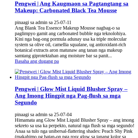
Pengwei | Ang Kaugmaon sa Pagtangtang sa
Makeup: Carbonated Black Tea Mousse
pinaagi sa admin sa 25-07-11
Ang Blank Tea Essence Makeup Mousse nagbag-o sa
paglimpyo gamit ang carbonated bubble nga teknolohiya.
Kini nga bag-ong pormula adunay usa ka triple molecular
system sa olive oil, camellia squalane, ug antioxidant-rich
botanical extracts aron matunaw ang tanan nga makeup
samtang giprotektahan ang moisture bar sa panit...
Basaha ang dugang pa
Pengwei | Glow Mist Liquid Blusher Spray –
Ang Imong Hingpit nga Pag-flush sa mga
Segundo
pinaagi sa admin sa 25-07-04
Himamata ang ‌Glow Mist Liquid Blusher Spray‌ – ang imong
sekreto sa usa ka perpekto, natural nga flush sa mga segundo!
Anaa sa ‌tulo nga unibersal-flattering shades‌: Peach Shy Pink
(makahimo og batan-on nga rosy glow sa tanang kolor sa