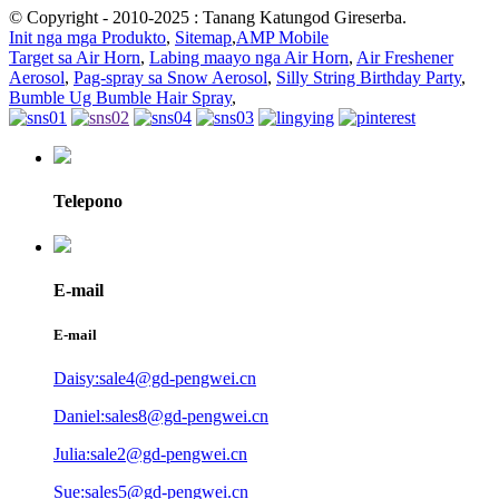
© Copyright - 2010-2025 : Tanang Katungod Gireserba.
Init nga mga Produkto
,
Sitemap
,
AMP Mobile
Target sa Air Horn
,
Labing maayo nga Air Horn
,
Air Freshener
Aerosol
,
Pag-spray sa Snow Aerosol
,
Silly String Birthday Party
,
Bumble Ug Bumble Hair Spray
,
Telepono
E-mail
E-mail
Daisy:sale4@gd-pengwei.cn
Daniel:sales8@gd-pengwei.cn
Julia:sale2@gd-pengwei.cn
Sue:sales5@gd-pengwei.cn