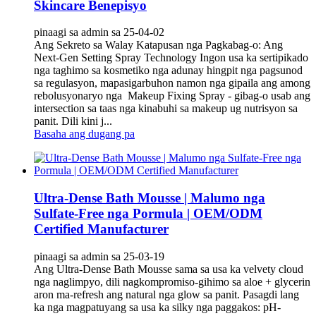
Skincare Benepisyo
pinaagi sa admin sa 25-04-02
Ang Sekreto sa Walay Katapusan nga Pagkabag-o: Ang
Next-Gen Setting Spray Technology‌ Ingon usa ka sertipikado
nga taghimo sa kosmetiko nga adunay hingpit nga pagsunod
sa regulasyon, mapasigarbuhon namon nga gipaila ang among
rebolusyonaryo nga ‌ Makeup Fixing Spray‌ - gibag-o usab ang
intersection sa taas nga kinabuhi sa makeup ug nutrisyon sa
panit. Dili kini j...
Basaha ang dugang pa
Ultra-Dense Bath Mousse | Malumo nga
Sulfate-Free nga Pormula | OEM/ODM
Certified Manufacturer
pinaagi sa admin sa 25-03-19
Ang Ultra-Dense Bath Mousse sama sa usa ka velvety cloud
nga naglimpyo, dili nagkompromiso-gihimo sa aloe + glycerin
aron ma-refresh ang natural nga glow sa panit. Pasagdi lang
ka nga magpatuyang sa usa ka silky nga paggakos: pH-