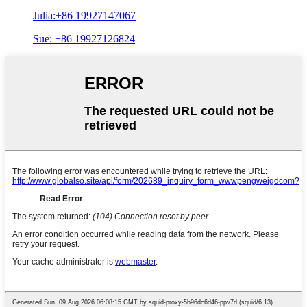
Julia:+86 19927147067
Sue: +86 19927126824