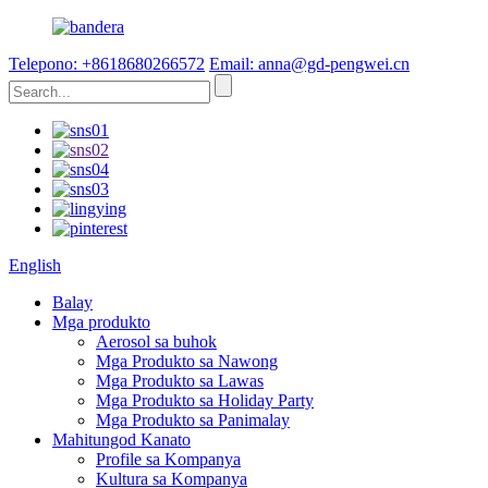
Telepono: +8618680266572
Email: anna@gd-pengwei.cn
English
Balay
Mga produkto
Aerosol sa buhok
Mga Produkto sa Nawong
Mga Produkto sa Lawas
Mga Produkto sa Holiday Party
Mga Produkto sa Panimalay
Mahitungod Kanato
Profile sa Kompanya
Kultura sa Kompanya