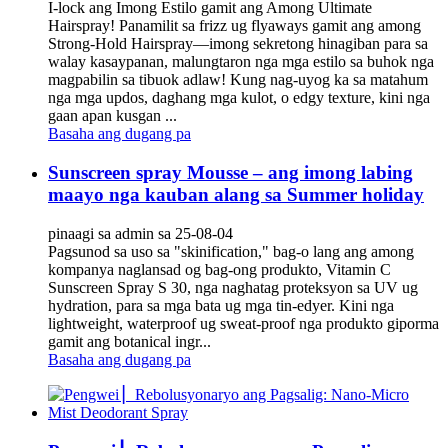
I-lock ang Imong Estilo gamit ang Among Ultimate
Hairspray! Panamilit sa frizz ug flyaways gamit ang among
Strong-Hold Hairspray—imong sekretong hinagiban para sa
walay kasaypanan, malungtaron nga mga estilo sa buhok nga
magpabilin sa tibuok adlaw! Kung nag-uyog ka sa matahum
nga mga updos, daghang mga kulot, o edgy texture, kini nga
gaan apan kusgan ...
Basaha ang dugang pa
Sunscreen spray Mousse – ang imong labing
maayo nga kauban alang sa Summer holiday
pinaagi sa admin sa 25-08-04
Pagsunod sa uso sa "skinification," bag-o lang ang among
kompanya naglansad og bag-ong produkto, Vitamin C
Sunscreen Spray S 30, nga naghatag proteksyon sa UV ug
hydration, para sa mga bata ug mga tin-edyer. Kini nga
lightweight, waterproof ug sweat-proof nga produkto giporma
gamit ang botanical ingr...
Basaha ang dugang pa