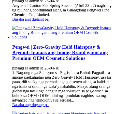
pinaagi sa admin sa 25-04-28
Ang 2025 Canton Fair Spring Session (Abril 23-27) naghatag
ug bililhong oportunidad alang sa Guangdong Pengwei Fine
Chemical Co., Limited.
Basaha ang dugang pa
Pengwei | Zero-Gravity Hold Hairspray &
Beyond: Ipataas ang Imong Brand gamit ang
Premium OEM Cosmetic Solutions
pinaagi sa admin sa 25-04-18
1. Bag-ong mga Solusyon sa Pag-istilo sa Buhok‌ Pagpaila sa
among pagkahugno nga ‌Zero-Gravity Hold Hairspray‌, usa ka
gaan, dili sticky nga pormula nga gidisenyo alang sa kalidad
nga istilo sa salon nga wala’y nahabilin. Maayo alang sa mga
global nga tatak nga nangita mga solusyon sa pag-atiman sa
buhok sa OEM / ODM, kini nga produkto naghiusa sa mga
advanced nga teknolohiya sa aerosol...
Basaha ang dugang pa