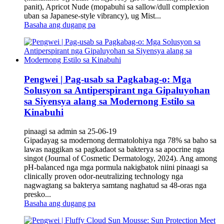
panit), Apricot Nude (mopabuhi sa sallow/dull complexion
uban sa Japanese-style vibrancy), ug Mist...
Basaha ang dugang pa
Pengwei | Pag-usab sa Pagkabag-o: Mga
Solusyon sa Antiperspirant nga Gipaluyohan
sa Siyensya alang sa Modernong Estilo sa
Kinabuhi
pinaagi sa admin sa 25-06-19
Gipadayag sa modernong dermatolohiya nga 78% sa baho sa
lawas naggikan sa pagkadaot sa bakterya sa apocrine nga
singot (Journal of Cosmetic Dermatology, 2024). Ang among
pH-balanced nga mga pormula nakigbatok niini pinaagi sa
clinically proven odor-neutralizing technology nga
nagwagtang sa bakterya samtang naghatud sa 48-oras nga
presko...
Basaha ang dugang pa