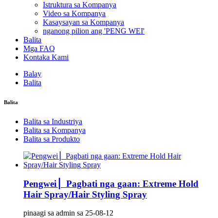
Istruktura sa Kompanya
Video sa Kompanya
Kasaysayan sa Kompanya
nganong pilion ang 'PENG WEI'
Balita
Mga FAQ
Kontaka Kami
Balay
Balita
Balita
Balita sa Industriya
Balita sa Kompanya
Balita sa Produkto
Pengwei ▏Pagbati nga gaan: Extreme Hold
Hair Spray/Hair Styling Spray
pinaagi sa admin sa 25-08-12