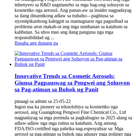
inhenyero sa R&D nagmaneho sa mga bag-ong solusyon sa
kosmetiko nga aerosol. Ang panan-aw sa insider nagpadayag
sa ilang dinamikong adlaw sa trabaho—paghiusa sa
siyentipikanhong kahigpit sa mamugnaon nga pagsulbad sa
problema aron makab-ot ang mga sumbanan sa katahum sa
kalibutan. Sa ubos mao ang ilang panguna nga mga
responsibilidad ug ...
Basaha ang dugang pa
Innovative Trends sa Cosmetic Aerosols:
Giunsa Pagpauswag sa Pengwei ang Solusyon
sa Pag-atiman sa Buhok ug Panit
pinaagi sa admin sa 25-05-22
Ingon usa ka pioneer sa teknolohiya sa kosmetiko nga
aerosol, ang Guangdong Pengwei Fine Chemical Co., Ltd
nagpadayag sa mga pormula sa pagkahugno sa 2025 alang sa
adlaw-adlaw nga mga rutina sa katahum. Ang among
FDA/ISO-certified nga pabrika nag-espesyalisar sa: Mga
aerosol sa pag-atiman sa buhok nga adunay mga polimer nga