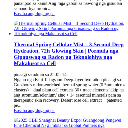
panalipod sa kainit Ang mga gabon sa nawong nga gisudlan
sa nano-hyaluronic...
Basaha ang dugang pa
Thermal Spring Cellular Mist‌ – 3-Second Deep
Hydration, 72h Glowing Skin | Pormula nga
Gipauswag sa Radon ug Teknolohiya nga
Makalusot sa Cell
pinaagi sa admin sa 25-05-14
Ngano nga Kini Talagsaon‌ Deep-layer hydration pinaagi sa
Guizhou's radon-enriched thermal spring water (0.5nm micro-
clusters) + dual plant cell extracts.30+ trace elements lakip na
ang strontium/selenium/ zinc + 14 essential minerals para sa
therapeutic skin recovery. Desert rose cell extract + patented
pe...
Basaha ang dugang pa