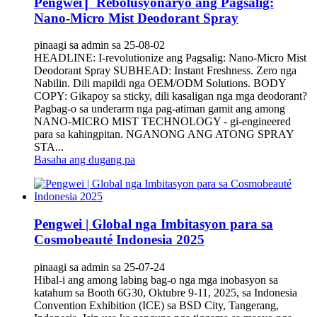
Pengwei ▏Rebolusyonaryo ang Pagsalig:
Nano-Micro Mist Deodorant Spray
pinaagi sa admin sa 25-08-02
HEADLINE: I-revolutionize ang Pagsalig: Nano-Micro Mist
Deodorant Spray SUBHEAD: Instant Freshness. Zero nga
Nabilin. Dili mapildi nga OEM/ODM Solutions. BODY
COPY: Gikapoy sa sticky, dili kasaligan nga mga deodorant?
Pagbag-o sa underarm nga pag-atiman gamit ang among
NANO-MICRO MIST TECHNOLOGY - gi-engineered
para sa kahingpitan. NGANONG ANG ATONG SPRAY
STA...
Basaha ang dugang pa
Pengwei | ‌Global nga Imbitasyon para sa
Cosmobeauté Indonesia 2025
pinaagi sa admin sa 25-07-24
Hibal-i ang among labing bag-o nga mga inobasyon sa
katahum sa Booth 6G30, Oktubre 9-11, 2025, sa Indonesia
Convention Exhibition (ICE) sa BSD City, Tangerang,