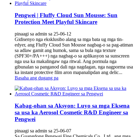
Pengwei | Fluffy Cloud Sun Mousse: Sun
Protection Meet Playful Skincare
pinaagi sa admin sa 25-06-12
Gidisenyo nga eksklusibo alang sa mga bata ug mga tin-
edyer, ang Fluffy Cloud Sun Mousse nagbag-o sa pag-atiman
sa adlaw gamit ang humok, sama sa bula nga texture
(SPF30+/PA+++) nga nagbag-o sa aplikasyon sa sunscreen
nga usa ka makalingaw nga ritwal. Ang pormula nga
gibunalan sa panganod dali nga nagdagan, nga nagporma usa
ka instant protective film aron mapanalipdan ang delic...
Basaha ang dugang pa
Kabag-ohan sa Aksyon: Luyo sa mga Eksena
sa usa ka Aerosol Cosmetic R&D Engineer sa
Pengwei
pinaagi sa admin sa 25-06-07
Sa Guangdong Pengwei Fine Chemicals Co., Ltd., ang mga