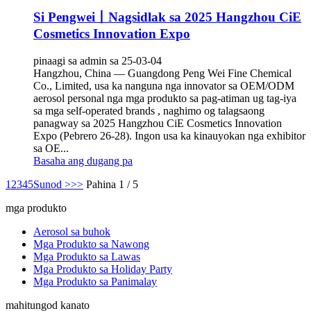
Si Pengwei丨Nagsidlak sa 2025 Hangzhou CiE
Cosmetics Innovation Expo
pinaagi sa admin sa 25-03-04
Hangzhou, China‌ — Guangdong Peng Wei Fine Chemical
Co., Limited, usa ka nanguna nga innovator sa OEM/ODM
aerosol personal nga mga produkto sa pag-atiman ug tag-iya
sa mga self-operated brands ‌, naghimo og talagsaong
panagway sa 2025 Hangzhou CiE Cosmetics Innovation
Expo‌ (Pebrero 26-28). Ingon usa ka kinauyokan nga exhibitor
sa OE...
Basaha ang dugang pa
1
2
3
4
5
Sunod >
>>
Pahina 1 / 5
mga produkto
Aerosol sa buhok
Mga Produkto sa Nawong
Mga Produkto sa Lawas
Mga Produkto sa Holiday Party
Mga Produkto sa Panimalay
mahitungod kanato