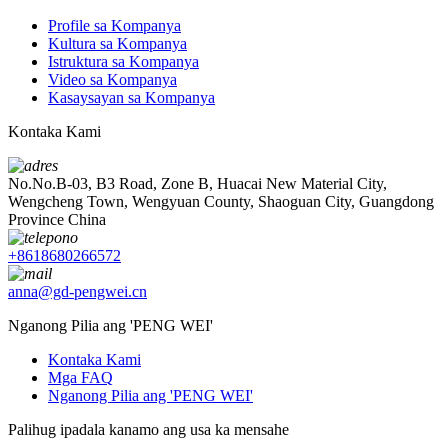
Profile sa Kompanya
Kultura sa Kompanya
Istruktura sa Kompanya
Video sa Kompanya
Kasaysayan sa Kompanya
Kontaka Kami
No.No.B-03, B3 Road, Zone B, Huacai New Material City,
Wengcheng Town, Wengyuan County, Shaoguan City, Guangdong
Province China
+8618680266572
anna@gd-pengwei.cn
Nganong Pilia ang 'PENG WEI'
Kontaka Kami
Mga FAQ
Nganong Pilia ang 'PENG WEI'
Palihug ipadala kanamo ang usa ka mensahe