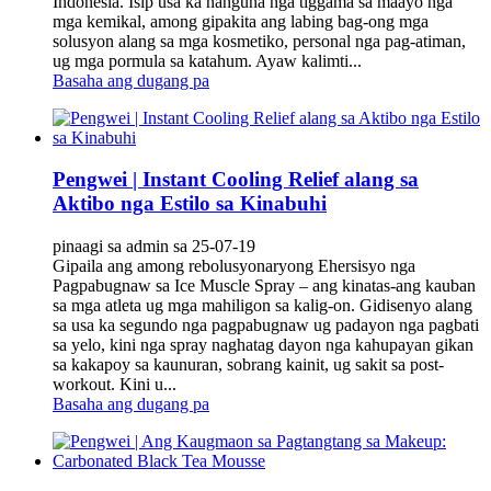
Indonesia. Isip usa ka nanguna nga tiggama sa maayo nga
mga kemikal, among gipakita ang labing bag-ong mga
solusyon alang sa mga kosmetiko, personal nga pag-atiman,
ug mga pormula sa katahum. Ayaw kalimti...
Basaha ang dugang pa
Pengwei | ‌Instant Cooling Relief alang sa
Aktibo nga Estilo sa Kinabuhi
pinaagi sa admin sa 25-07-19
Gipaila ang among rebolusyonaryong ‌Ehersisyo nga
Pagpabugnaw sa Ice Muscle Spray‌ – ang kinatas-ang kauban
sa mga atleta ug mga mahiligon sa kalig-on. Gidisenyo alang
sa usa ka segundo nga pagpabugnaw ug padayon nga pagbati
sa yelo, kini nga spray naghatag dayon nga kahupayan gikan
sa kakapoy sa kaunuran, sobrang kainit, ug sakit sa post-
workout. Kini u...
Basaha ang dugang pa