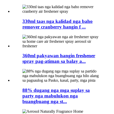
330ml taas nga kalidad nga baho
remover cranberry hangin f ...
360ml pakyawan hangin freshener
spray pag-atiman sa balay a...
88% dugang nga mga suplay sa
party nga mabulukon nga
buangbuang nga st...