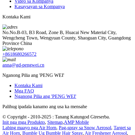
Video sa Kompanya
Kasaysayan sa Kompanya
Kontaka Kami
No.No.B-03, B3 Road, Zone B, Huacai New Material City,
Wengcheng Town, Wengyuan County, Shaoguan City, Guangdong
Province China
+8618680266572
anna@gd-pengwei.cn
Nganong Pilia ang 'PENG WEI'
Kontaka Kami
Mga FAQ
Nganong Pilia ang 'PENG WEI'
Palihug ipadala kanamo ang usa ka mensahe
© Copyright - 2010-2025 : Tanang Katungod Gireserba.
Init nga mga Produkto
,
Sitemap
,
AMP Mobile
Labing maayo nga Air Horn
,
Pag-spray sa Snow Aerosol
,
Target sa
Air Horn
,
Bumble Ug Bumble Hair Spray
,
Air Freshener Aerosol
,