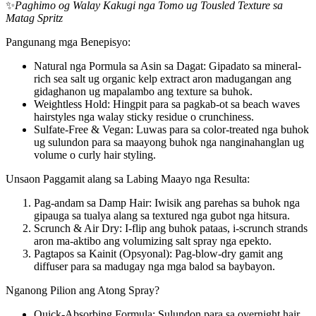
✨
Paghimo og Walay Kakugi nga Tomo ug Tousled Texture sa
Matag Spritz
Pangunang mga Benepisyo:
‌Natural nga Pormula sa Asin sa Dagat‌: Gipadato sa mineral-
rich sea salt ug organic kelp extract aron madugangan ang
gidaghanon ug mapalambo ang texture sa buhok.
‌Weightless Hold‌: Hingpit para sa pagkab-ot sa ‌beach waves
hairstyles‌ nga walay sticky residue o crunchiness.
‌Sulfate-Free & Vegan‌: Luwas para sa color-treated nga buhok
ug sulundon para sa ‌maayong buhok nga nanginahanglan ug
volume‌ o ‌curly hair styling‌.
‌Unsaon Paggamit alang sa Labing Maayo nga Resulta:‌
‌Pag-andam sa Damp Hair‌: Iwisik ang parehas sa buhok nga
gipauga sa tualya alang sa ‌textured nga gubot nga hitsura‌.
‌Scrunch & Air Dry‌: I-flip ang buhok pataas, i-scrunch strands
aron ma-aktibo ang ‌volumizing salt spray‌ nga epekto.
‌Pagtapos sa Kainit (Opsyonal): Pag-blow-dry gamit ang
diffuser para sa ‌madugay nga mga balod sa baybayon‌.
Nganong Pilion ang Atong Spray?
‌Quick-Absorbing Formula‌: Sulundon para sa ‌overnight hair