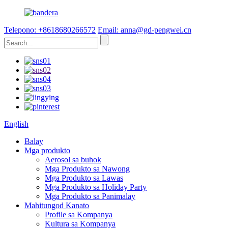
Telepono: +8618680266572
Email: anna@gd-pengwei.cn
English
Balay
Mga produkto
Aerosol sa buhok
Mga Produkto sa Nawong
Mga Produkto sa Lawas
Mga Produkto sa Holiday Party
Mga Produkto sa Panimalay
Mahitungod Kanato
Profile sa Kompanya
Kultura sa Kompanya