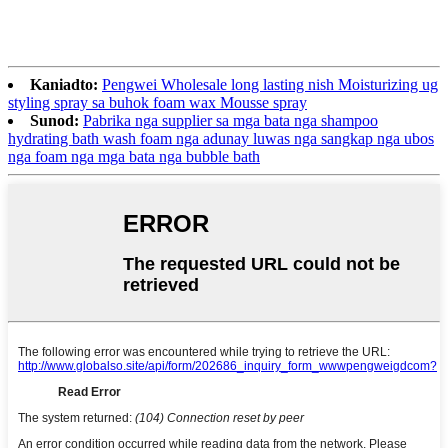
Kaniadto:
Pengwei Wholesale long lasting nish Moisturizing ug
styling spray sa buhok foam wax Mousse spray
Sunod:
Pabrika nga supplier sa mga bata nga shampoo
hydrating bath wash foam nga adunay luwas nga sangkap nga ubos
nga foam nga mga bata nga bubble bath