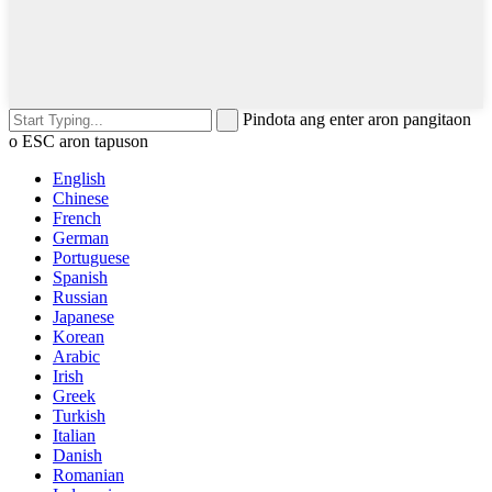
Pindota ang enter aron pangitaon
o ESC aron tapuson
English
Chinese
French
German
Portuguese
Spanish
Russian
Japanese
Korean
Arabic
Irish
Greek
Turkish
Italian
Danish
Romanian