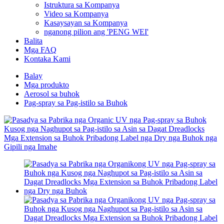
Istruktura sa Kompanya
Video sa Kompanya
Kasaysayan sa Kompanya
nganong pilion ang 'PENG WEI'
Balita
Mga FAQ
Kontaka Kami
Balay
Mga produkto
Aerosol sa buhok
Pag-spray sa Pag-istilo sa Buhok