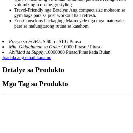
volumizing‌ o ‌on-the-go styling‌.
‌Travel-Friendly nga Botelya‌: Ang compact size mohaom sa
gym bags para sa ‌post-workout hair refresh‌.
‌Eco-Conscious Packaging‌: Ma-recycle nga mga materyales
para sa malungtarong rutina sa katahom.
Presyo sa FOB:
US $0.5 - $10 / Piraso
Min. Gidaghanon sa Order:
10000 Piraso / Piraso
Abilidad sa Supply:
10000000 Piraso/Piras kada Bulan
Ipadala ang email kanamo
Detalye sa Produkto
Mga Tag sa Produkto