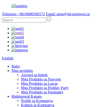
Telepono: +8618680266572
Email: anna@gd-pengwei.cn
English
Balay
Mga produkto
Aerosol sa buhok
Mga Produkto sa Nawong
Mga Produkto sa Lawas
Mga Produkto sa Holiday Party
Mga Produkto sa Panimalay
Mahitungod Kanato
Profile sa Kompanya
Kultura sa Kompanya