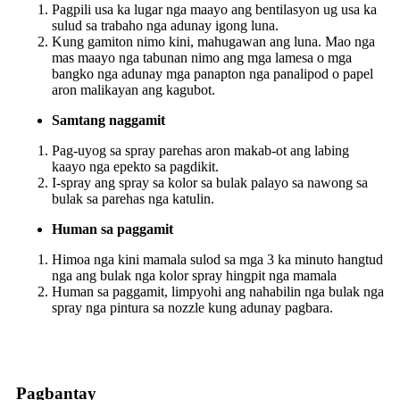
Pagpili usa ka lugar nga maayo ang bentilasyon ug usa ka
sulud sa trabaho nga adunay igong luna.
Kung gamiton nimo kini, mahugawan ang luna. Mao nga
mas maayo nga tabunan nimo ang mga lamesa o mga
bangko nga adunay mga panapton nga panalipod o papel
aron malikayan ang kagubot.
Samtang naggamit
Pag-uyog sa spray parehas aron makab-ot ang labing
kaayo nga epekto sa pagdikit.
I-spray ang spray sa kolor sa bulak palayo sa nawong sa
bulak sa parehas nga katulin.
Human sa paggamit
Himoa nga kini mamala sulod sa mga 3 ka minuto hangtud
nga ang bulak nga kolor spray hingpit nga mamala
Human sa paggamit, limpyohi ang nahabilin nga bulak nga
spray nga pintura sa nozzle kung adunay pagbara.
Pagbantay