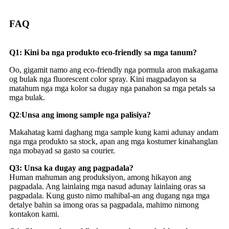
FAQ
Q1: Kini ba nga produkto eco-friendly sa mga tanum?
Oo, gigamit namo ang eco-friendly nga pormula aron makagama
og bulak nga fluorescent color spray. Kini magpadayon sa
matahum nga mga kolor sa dugay nga panahon sa mga petals sa
mga bulak.
Q
2
:
Unsa ang imong sample nga palisiya?
Makahatag kami daghang mga sample kung kami adunay andam
nga mga produkto sa stock, apan ang mga kostumer kinahanglan
nga mobayad sa gasto sa courier.
Q
3
: Unsa ka dugay ang pagpadala?
Human mahuman ang produksiyon, among hikayon ang
pagpadala. Ang lainlaing mga nasud adunay lainlaing oras sa
pagpadala. Kung gusto nimo mahibal-an ang dugang nga mga
detalye bahin sa imong oras sa pagpadala, mahimo nimong
kontakon kami.