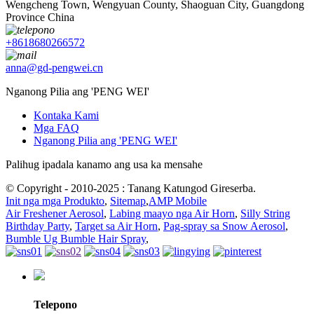
Wengcheng Town, Wengyuan County, Shaoguan City, Guangdong
Province China
+8618680266572
anna@gd-pengwei.cn
Nganong Pilia ang 'PENG WEI'
Kontaka Kami
Mga FAQ
Nganong Pilia ang 'PENG WEI'
Palihug ipadala kanamo ang usa ka mensahe
© Copyright - 2010-2025 : Tanang Katungod Gireserba.
Init nga mga Produkto
,
Sitemap
,
AMP Mobile
Air Freshener Aerosol
,
Labing maayo nga Air Horn
,
Silly String
Birthday Party
,
Target sa Air Horn
,
Pag-spray sa Snow Aerosol
,
Bumble Ug Bumble Hair Spray
,
Telepono