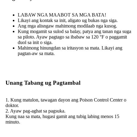
LABAW NGA MAABOT SA MGA BATA!
Likayi ang kontak sa init, aligato ug bukas nga siga.
Ang mga alisngaw mahimong modilaab nga kusog.
Kung mogamit sa sulod sa balay, patya ang tanan nga suga
sa piloto. Ayaw pagtago sa ibabaw sa 120 °F o paggamit
duol sa init o siga.
Mahimong hinungdan sa iritasyon sa mata. Likayi ang
pagtan-aw sa mata.
Unang Tabang ug Pagtambal
1. Kung matulon, tawagan dayon ang Poison Control Center o
doktor.
2. Ayaw pag-aghat sa pagsuka.
Kung naa sa mata, hugasi gamit ang tubig labing menos 15
minuto.