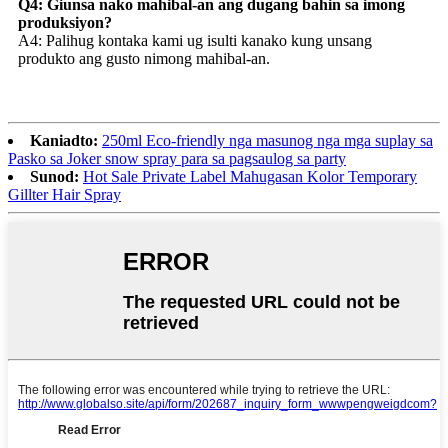
Q4: Giunsa nako mahibal-an ang dugang bahin sa imong
produksiyon?
A4: Palihug kontaka kami ug isulti kanako kung unsang
produkto ang gusto nimong mahibal-an.
Kaniadto:
250ml Eco-friendly nga masunog nga mga suplay sa
Pasko sa Joker snow spray para sa pagsaulog sa party
Sunod:
Hot Sale Private Label Mahugasan Kolor Temporary
Gillter Hair Spray