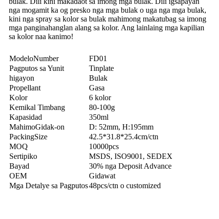
bulak. Dili kini makadaot sa imong mga bulak. Dili igsapayan
nga mogamit ka og presko nga mga bulak o uga nga mga bulak,
kini nga spray sa kolor sa bulak mahimong makatubag sa imong
mga panginahanglan alang sa kolor. Ang lainlaing mga kapilian
sa kolor naa kanimo!
Modelo
N
umber
FD01
Pagputos sa Yunit
Tinplate
higayon
Bulak
Propellant
Gasa
Kolor
6 kolor
Kemikal
Timbang
80-100g
Kapasidad
350ml
Mahimo
Gidak-on
D: 52mm, H:
195mm
P
acking
S
ize
42.5*31.8*25.4
cm/ctn
MOQ
10000pcs
Sertipiko
MSDS, ISO9001, SEDEX
Bayad
30% nga Deposit Advance
OEM
Gidawat
Mga Detalye sa Pagputos
48pcs/ctn o customized