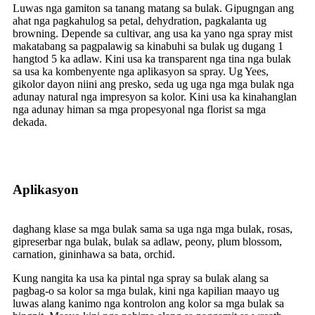
Luwas nga gamiton sa tanang matang sa bulak. Gipugngan ang
ahat nga pagkahulog sa petal, dehydration, pagkalanta ug
browning. Depende sa cultivar, ang usa ka yano nga spray mist
makatabang sa pagpalawig sa kinabuhi sa bulak ug dugang 1
hangtod 5 ka adlaw. Kini usa ka transparent nga tina nga bulak
sa usa ka kombenyente nga aplikasyon sa spray. Ug Yees,
gikolor dayon niini ang presko, seda ug uga nga mga bulak nga
adunay natural nga impresyon sa kolor. Kini usa ka kinahanglan
nga adunay himan sa mga propesyonal nga florist sa mga
dekada.
Aplikasyon
daghang klase sa mga bulak sama sa uga nga mga bulak, rosas,
gipreserbar nga bulak, bulak sa adlaw, peony, plum blossom,
carnation, gininhawa sa bata, orchid.
Kung nangita ka usa ka pintal nga spray sa bulak alang sa
pagbag-o sa kolor sa mga bulak, kini nga kapilian maayo ug
luwas alang kanimo nga kontrolon ang kolor sa mga bulak sa