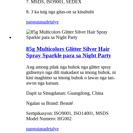
7. MSDS, ISO9001, SEDEX
8. 3 ka tuig nga gitas-on sa kinabuhi
pangutana
detalye
85g Multicolors Glitter Silver Hair
Spray Sparkle para sa Night Party
Ang among pilak nga buhok nga glitter spray
gidisenyo nga dili makadaot sa imong buhok, ni
kini maghimo sa imong buhok o lawas nga tan-
awon nga karaan.
Dapit sa Sinugdanan: Guangdong, China
Ngalan sa Brand: Beauté
Sertipikasyon: ISO9001, ISO14001, MSDS
Model Numero: HG002
pangutana
detalye