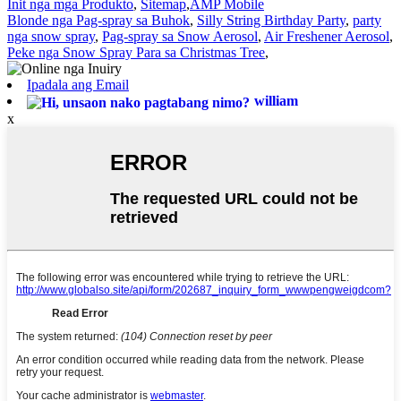
Init nga mga Produkto
,
Sitemap
,
AMP Mobile
Blonde nga Pag-spray sa Buhok
,
Silly String Birthday Party
,
party
nga snow spray
,
Pag-spray sa Snow Aerosol
,
Air Freshener Aerosol
,
Peke nga Snow Spray Para sa Christmas Tree
,
Ipadala ang Email
william
x