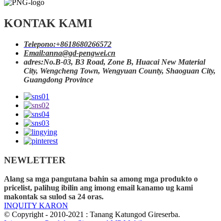
KONTAK KAMI
Telepono:
+8618680266572
Email:
anna@gd-pengwei.cn
adres:
No.B-03, B3 Road, Zone B, Huacai New Material
City, Wengcheng Town, Wengyuan County, Shaoguan City,
Guangdong Province
NEWLETTER
Alang sa mga pangutana bahin sa among mga produkto o
pricelist, palihug ibilin ang imong email kanamo ug kami
makontak sa sulod sa 24 oras.
INQUITY KARON
© Copyright - 2010-2021 : Tanang Katungod Gireserba.