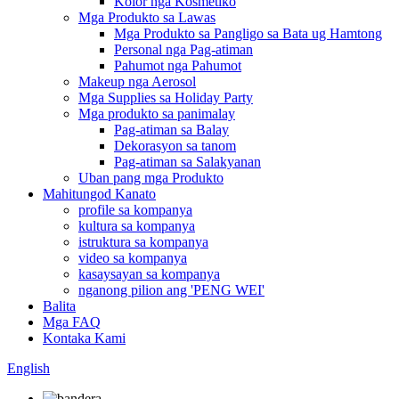
Kolor nga Kosmetiko
Mga Produkto sa Lawas
Mga Produkto sa Pangligo sa Bata ug Hamtong
Personal nga Pag-atiman
Pahumot nga Pahumot
Makeup nga Aerosol
Mga Supplies sa Holiday Party
Mga produkto sa panimalay
Pag-atiman sa Balay
Dekorasyon sa tanom
Pag-atiman sa Salakyanan
Uban pang mga Produkto
Mahitungod Kanato
profile sa kompanya
kultura sa kompanya
istruktura sa kompanya
video sa kompanya
kasaysayan sa kompanya
nganong pilion ang 'PENG WEI'
Balita
Mga FAQ
Kontaka Kami
English