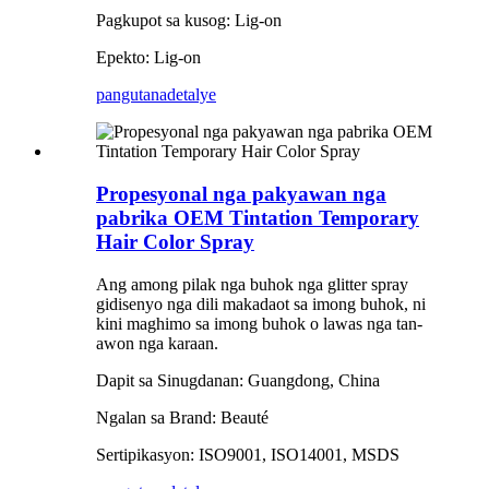
Pagkupot sa kusog: Lig-on
Epekto: Lig-on
pangutana
detalye
Propesyonal nga pakyawan nga
pabrika OEM Tintation Temporary
Hair Color Spray
Ang among pilak nga buhok nga glitter spray
gidisenyo nga dili makadaot sa imong buhok, ni
kini maghimo sa imong buhok o lawas nga tan-
awon nga karaan.
Dapit sa Sinugdanan: Guangdong, China
Ngalan sa Brand: Beauté
Sertipikasyon: ISO9001, ISO14001, MSDS