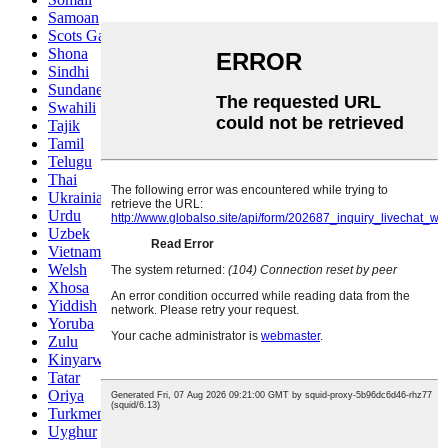
Samoan
Scots Gaelic
Shona
Sindhi
Sundanese
Swahili
Tajik
Tamil
Telugu
Thai
Ukrainian
Urdu
Uzbek
Vietnamese
Welsh
Xhosa
Yiddish
Yoruba
Zulu
Kinyarwanda
Tatar
Oriya
Turkmen
Uyghur