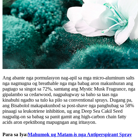
Ang abante nga pormulasyon nag-apil sa mga micro-aluminum salts
nga nagmugna og breathable nga mga babag aron makunhuran ang
pagtago sa singot sa 72%, samtang ang Mystic Musk Fragrance, nga
gipalambo sa cedarwood, nagpalugway sa baho sa taas nga
kinabuhi ngadto sa tulo ka pilo sa conventional sprays. Dugang pa,
ang Bisabolol makapakunhod sa post-shave nga panghubag sa 58%
pinaagi sa leukotriene inhibition, ug ang Deep Sea Cakil Seed
nagpalig-on sa babag sa panit gamit ang high-carbon chain fatty
acids aron epektibong mapugngan ang iritasyon.
Para sa Iya:
Mahumok ug Matam-is nga Antiperspirant Spray