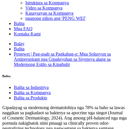
Istruktura sa Kompanya
Video sa Kompanya
Kasaysayan sa Kompanya
nganong pilion ang 'PENG WEI'
Balita
Mga FAQ
Kontaka Kami
Balay
Balita
Pengwei | Pag-usab sa Pagkabag-o: Mga Solusyon sa
Antiperspirant nga Gipaluyohan sa Siyensya alang sa
Modernong Estilo sa Kinabuhi
Balita
Balita sa Industriya
Balita sa Kompanya
Balita sa Produkto
Gipadayag sa modernong dermatolohiya nga 78% sa baho sa lawas
naggikan sa pagkadaot sa bakterya sa apocrine nga singot (Journal
of Cosmetic Dermatology, 2024). Ang among pH-balanced nga mga
pormula nakigbatok niini pinaagi sa clinically proven odor-
neutralizing technology nga nagwagtang sa bakterya samtang