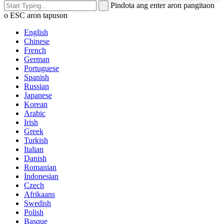
Pindota ang enter aron pangitaon
o ESC aron tapuson
English
Chinese
French
German
Portuguese
Spanish
Russian
Japanese
Korean
Arabic
Irish
Greek
Turkish
Italian
Danish
Romanian
Indonesian
Czech
Afrikaans
Swedish
Polish
Basque