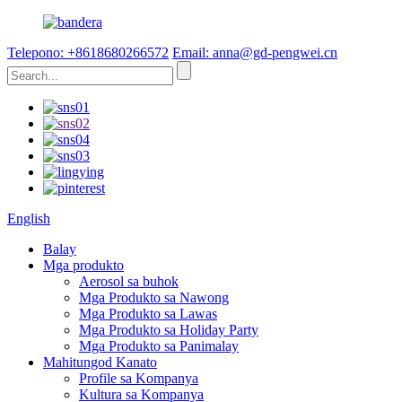
Telepono: +8618680266572
Email: anna@gd-pengwei.cn
English
Balay
Mga produkto
Aerosol sa buhok
Mga Produkto sa Nawong
Mga Produkto sa Lawas
Mga Produkto sa Holiday Party
Mga Produkto sa Panimalay
Mahitungod Kanato
Profile sa Kompanya
Kultura sa Kompanya