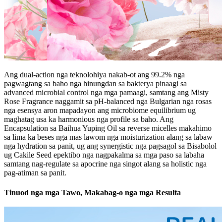
Ang dual-action nga teknolohiya nakab-ot ang 99.2% nga
pagwagtang sa baho nga hinungdan sa bakterya pinaagi sa
advanced microbial control nga mga pamaagi, samtang ang Misty
Rose Fragrance naggamit sa pH-balanced nga Bulgarian nga rosas
nga esensya aron mapadayon ang microbiome equilibrium ug
maghatag usa ka harmonious nga profile sa baho. Ang
Encapsulation sa Baihua Yuping Oil sa reverse micelles makahimo
sa lima ka beses nga mas lawom nga moisturization alang sa labaw
nga hydration sa panit, ug ang synergistic nga pagsagol sa Bisabolol
ug Cakile Seed epektibo nga nagpakalma sa mga paso sa labaha
samtang nag-regulate sa apocrine nga singot alang sa holistic nga
pag-atiman sa panit.
Tinuod nga mga Tawo, Makabag-o nga mga Resulta