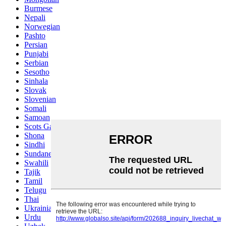
Burmese
Nepali
Norwegian
Pashto
Persian
Punjabi
Serbian
Sesotho
Sinhala
Slovak
Slovenian
Somali
Samoan
Scots Gaelic
Shona
Sindhi
Sundanese
Swahili
Tajik
Tamil
Telugu
Thai
Ukrainian
Urdu