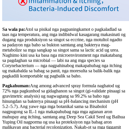
Sa wala pa:
Atol sa pisikal nga pagpaningkamot o pagkaladlad sa
taas nga temperatura, ang mga indibidwal kasagarang makasinati og
dugang nga produksiyon sa singot sa eccrine, nga motultol ngadto
sa padayon nga baho sa bukton samtang ang bakterya mag-
metabolize sa mga sangkap sa singot sama sa lactic acid ug urea.
Naghimo kini usa ka basa nga microenvironment nga makatabang
sa pagdaghan sa microbial — labi na ang mga species sa
Corynebacterium — nga nagpahinabog makapahubag nga itching
ug makabalda sa babag sa panit, nga moresulta sa balik-balik nga
pagkadili komportable ug pagbalik sa baho.
Pagkahuman:
Ang among advanced spray formula naghatod ug
72% nga pagkunhod sa gidaghanon sa singot (gi-validate pinaagi sa
gravimetric analysis) ug nagwagtang sa 99.2% sa baho nga
hinungdan sa bakterya pinaagi sa pH-balancing mechanism (pH
5.2–5.7). Ang yawe nga mga botanikal sama sa Bisabolol
nagpugong sa IL-1 nga makapahubag nga mga agianan aron
mahupay ang itching, samtang ang Deep Sea Cakil Seed ug Baihua
Yuping Oil nagporma og usa ka proteksiyon nga babag aron
malikayan ang bacterial recolonization. Nakab-ot sa mga tiggamit