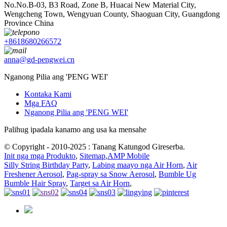
No.No.B-03, B3 Road, Zone B, Huacai New Material City,
Wengcheng Town, Wengyuan County, Shaoguan City, Guangdong
Province China
+8618680266572
anna@gd-pengwei.cn
Nganong Pilia ang 'PENG WEI'
Kontaka Kami
Mga FAQ
Nganong Pilia ang 'PENG WEI'
Palihug ipadala kanamo ang usa ka mensahe
© Copyright - 2010-2025 : Tanang Katungod Gireserba.
Init nga mga Produkto
,
Sitemap
,
AMP Mobile
Silly String Birthday Party
,
Labing maayo nga Air Horn
,
Air
Freshener Aerosol
,
Pag-spray sa Snow Aerosol
,
Bumble Ug
Bumble Hair Spray
,
Target sa Air Horn
,