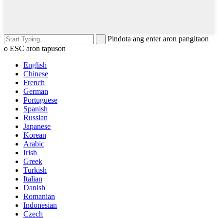
Pindota ang enter aron pangitaon
o ESC aron tapuson
English
Chinese
French
German
Portuguese
Spanish
Russian
Japanese
Korean
Arabic
Irish
Greek
Turkish
Italian
Danish
Romanian
Indonesian
Czech