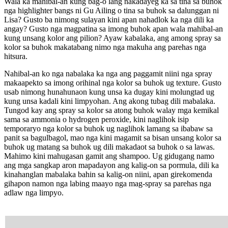
Wala ka mahibal-an kung bag-o lang nakadayeg ka sa tina sa buhok
nga highlighter bangs ni Gu Ailing o tina sa buhok sa dalunggan ni
Lisa? Gusto ba nimong sulayan kini apan nahadlok ka nga dili ka
angay? Gusto nga magpatina sa imong buhok apan wala mahibal-an
kung unsang kolor ang pilion? Ayaw kabalaka, ang among spray sa
kolor sa buhok makatabang nimo nga makuha ang parehas nga
hitsura.
Nahibal-an ko nga nabalaka ka nga ang paggamit niini nga spray
makaapekto sa imong orihinal nga kolor sa buhok ug texture. Gusto
usab nimong hunahunaon kung unsa ka dugay kini molungtad ug
kung unsa kadali kini limpyohan. Ang akong tubag dili mabalaka.
Tungod kay ang spray sa kolor sa atong buhok walay mga kemikal
sama sa ammonia o hydrogen peroxide, kini naglihok isip
temporaryo nga kolor sa buhok ug naglihok lamang sa ibabaw sa
panit sa bagulbagol, mao nga kini magamit sa bisan unsang kolor sa
buhok ug matang sa buhok ug dili makadaot sa buhok o sa lawas.
Mahimo kini mahugasan gamit ang shampoo. Ug gidugang namo
ang mga sangkap aron mapadayon ang kalig-on sa pormula, dili ka
kinahanglan mabalaka bahin sa kalig-on niini, apan girekomenda
gihapon namon nga labing maayo nga mag-spray sa parehas nga
adlaw nga limpyo.