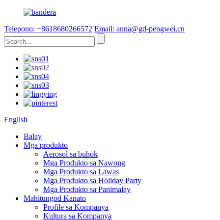
Telepono: +8618680266572
Email: anna@gd-pengwei.cn
English
Balay
Mga produkto
Aerosol sa buhok
Mga Produkto sa Nawong
Mga Produkto sa Lawas
Mga Produkto sa Holiday Party
Mga Produkto sa Panimalay
Mahitungod Kanato
Profile sa Kompanya
Kultura sa Kompanya