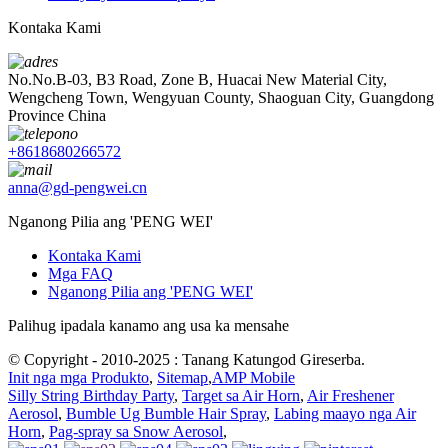
Kontaka Kami
No.No.B-03, B3 Road, Zone B, Huacai New Material City,
Wengcheng Town, Wengyuan County, Shaoguan City, Guangdong
Province China
+8618680266572
anna@gd-pengwei.cn
Nganong Pilia ang 'PENG WEI'
Kontaka Kami
Mga FAQ
Nganong Pilia ang 'PENG WEI'
Palihug ipadala kanamo ang usa ka mensahe
© Copyright - 2010-2025 : Tanang Katungod Gireserba.
Init nga mga Produkto
,
Sitemap
,
AMP Mobile
Silly String Birthday Party
,
Target sa Air Horn
,
Air Freshener
Aerosol
,
Bumble Ug Bumble Hair Spray
,
Labing maayo nga Air
Horn
,
Pag-spray sa Snow Aerosol
,