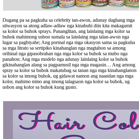
Dugang pa sa pagkuha sa celebrity tan-awon, adunay daghang mga
sitwasyon sa atong adlaw-adlaw nga kinabuhi diin kita makagamit
sa kolor sa buhok sprays. Pananglitan, ang lainlaing mga kolor sa
buhok mahimong usbon sumala sa lainlaing mga talan-awon nga
lugar sa pagbiyahe; Ang pormal nga mga okasyon sama sa pagkuha
sa mga litrato sa sertipiko kinahanglan nga magtabon sa among
orihinal nga gipasobrahan nga mga kolor sa buhok sa mubo nga
panahon; Ang mga modelo nga adunay lainlaing kolor sa buhok
gikinahanglan alang sa pagpamusil nga mga magasin… Ang among
spray sa kolor sa buhok makatubag sa tanan nga mga kinahanglanon
sa kolor sa imong buhok, ug gidawat namon ang naandan nga mga
kolor, mahimo nimo ang imong talagsaon nga kolor sa buhok, ug
usbon ang kolor sa buhok kung gusto.