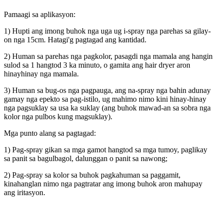
Pamaagi sa aplikasyon:
1) Hupti ang imong buhok nga uga ug i-spray nga parehas sa gilay-
on nga 15cm. Hatagi'g pagtagad ang kantidad.
2) Human sa parehas nga pagkolor, pasagdi nga mamala ang hangin
sulod sa 1 hangtod 3 ka minuto, o gamita ang hair dryer aron
hinayhinay nga mamala.
3) Human sa bug-os nga pagpauga, ang na-spray nga bahin adunay
gamay nga epekto sa pag-istilo, ug mahimo nimo kini hinay-hinay
nga pagsuklay sa usa ka suklay (ang buhok mawad-an sa sobra nga
kolor nga pulbos kung magsuklay).
Mga punto alang sa pagtagad:
1) Pag-spray gikan sa mga gamot hangtod sa mga tumoy, paglikay
sa panit sa bagulbagol, dalunggan o panit sa nawong;
2) Pag-spray sa kolor sa buhok pagkahuman sa paggamit,
kinahanglan nimo nga pagtratar ang imong buhok aron mahupay
ang iritasyon.