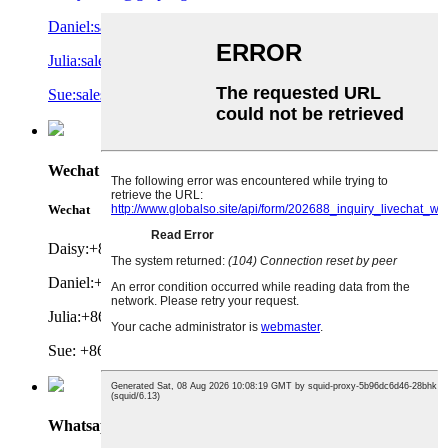
Daniel:sales8@gd-pengwei.cn
Julia:sale2@gd-pengwei.cn
Sue:sales5@gd-pengwei.cn
Wechat
Wechat
Daisy:+86 19927149012
Daniel:+86 18011843168
Julia:+86 19927147067
Sue: +86 19927126824
Whatsapp