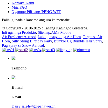
Kontaka Kami
Mga FAQ
Nganong Pilia ang 'PENG WEI'
Palihug ipadala kanamo ang usa ka mensahe
© Copyright - 2010-2025 : Tanang Katungod Gireserba.
Init nga mga Produkto
,
Sitemap
,
AMP Mobile
Air Freshener Aerosol
,
Labing maayo nga Air Horn
,
Target sa Air
Horn
,
Silly String Birthday Party
,
Bumble Ug Bumble Hair Spray
,
Pag-spray sa Snow Aerosol
,
Telepono
E-mail
E-mail
Daisy:sale4@gd-pengwei.cn