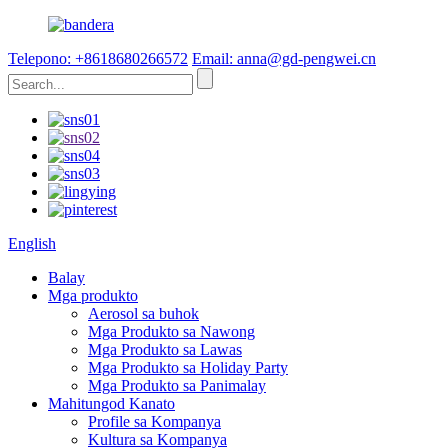
Telepono: +8618680266572
Email: anna@gd-pengwei.cn
English
Balay
Mga produkto
Aerosol sa buhok
Mga Produkto sa Nawong
Mga Produkto sa Lawas
Mga Produkto sa Holiday Party
Mga Produkto sa Panimalay
Mahitungod Kanato
Profile sa Kompanya
Kultura sa Kompanya