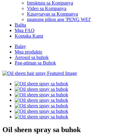
Istruktura sa Kompanya
Video sa Kompanya
Kasaysayan sa Kompanya
nganong pilion ang 'PENG WEI'
Balita
Mga FAQ
Kontaka Kami
Balay
Mga produkto
Aerosol sa buhok
Pag-atiman sa Buhok
Oil sheen spray sa buhok