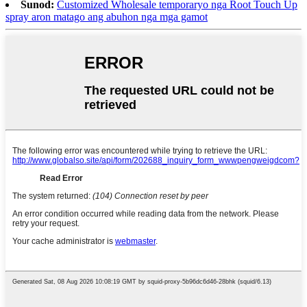
Sunod:
Customized Wholesale temporaryo nga Root Touch Up
spray aron matago ang abuhon nga mga gamot