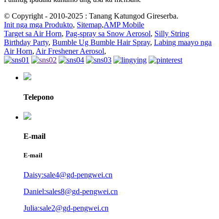
© Copyright - 2010-2025 : Tanang Katungod Gireserba.
Init nga mga Produkto
,
Sitemap
,
AMP Mobile
Target sa Air Horn
,
Pag-spray sa Snow Aerosol
,
Silly String
Birthday Party
,
Bumble Ug Bumble Hair Spray
,
Labing maayo nga
Air Horn
,
Air Freshener Aerosol
,
Telepono
E-mail
E-mail
Daisy:sale4@gd-pengwei.cn
Daniel:sales8@gd-pengwei.cn
Julia:sale2@gd-pengwei.cn