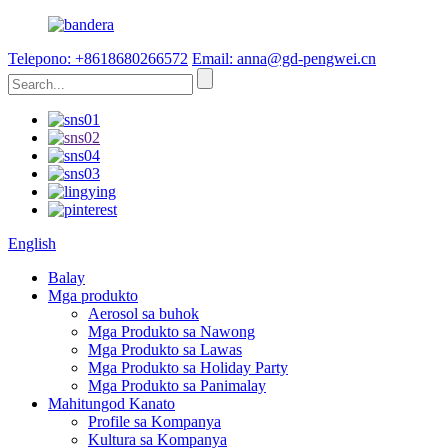
Telepono: +8618680266572
Email: anna@gd-pengwei.cn
English
Balay
Mga produkto
Aerosol sa buhok
Mga Produkto sa Nawong
Mga Produkto sa Lawas
Mga Produkto sa Holiday Party
Mga Produkto sa Panimalay
Mahitungod Kanato
Profile sa Kompanya
Kultura sa Kompanya