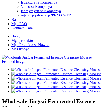
Istruktura sa Kompanya
Video sa Kompanya
Kasaysayan sa Kompanya
nganong pilion ang 'PENG WEI'
Balita
Mga FAQ
Kontaka Kami
Balay
Mga produkto
Mga Produkto sa Nawong
Mas limpyo
Wholesale Jingcai Fermented Essence