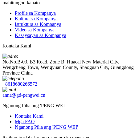
mahitungod kanato
Profile sa Kompanya
Kultura sa Kompanya
Istruktura sa Kompanya
Video sa Kompanya
Kasaysayan sa Kompanya
Kontaka Kami
No.No.B-03, B3 Road, Zone B, Huacai New Material City,
Wengcheng Town, Wengyuan County, Shaoguan City, Guangdong
Province China
+8618680266572
anna@gd-pengwei.cn
Nganong Pilia ang 'PENG WEI'
Kontaka Kami
Mga FAQ
Nganong Pilia ang 'PENG WEI'
Palihug ipadala kanamo ang usa ka mensahe