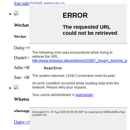
Sue:sales5@gd-pengwei.cn
Wechat
Wechat
Daisy:+86 19927149012
Daniel:+86 18011843168
Julia:+86 19927147067
Sue: +86 19927126824
Whatsapp
whatsapp
Daisy:+86 19927149012