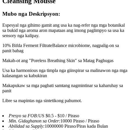
Cleansing Mousse
Mubo nga Deskripsyon:
Espesyal nga gihimo gamit ang usa ka nag-refer nga mga botanikal
sa bukid nga aroma aron mapataas ang imong paglimpyo sa usa ka
sensory nga kalipay.
10% Bifda Ferment FiltrateBalance microbiome, nagpalig-on sa
panit babag
Makab-ot ang "Poreless Breathing Skin" sa Matag Paghugas
Usa ka harmonious nga timpla nga giinspirar sa malinawon nga mga
kalasangan sa kabukiran
Makapukaw sa mga pagbati samtang nagmintinar sa kaharuhay sa
panit
Libre sa mapintas nga sintetikong pahumot.
Presyo sa FOB:
US $0.5 - $10 / Piraso
Min. Gidaghanon sa Order:
10000 Piraso / Piraso
Abilidad sa Supply:
10000000 Piraso/Piras kada Bulan