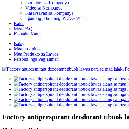
Istruktura sa Kompanya
Video sa Kompanya
Kasaysayan sa Kompanya
nganong pilion ang 'PENG WEI'
Balita
Mga FAQ
Kontaka Kami
Balay
Mga produkto
Mga Produkto sa Lawas
Personal nga Pag-atiman
Factory antiperspirant deodorant tibuok l