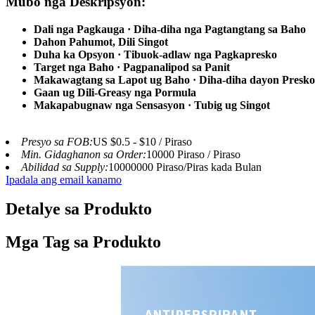
Mubo nga Deskripsyon:
Dali nga Pagkauga · Diha-diha nga Pagtangtang sa Baho
Dahon Pahumot, Dili Singot
Duha ka Opsyon · Tibuok-adlaw nga Pagkapresko
Target nga Baho · Pagpanalipod sa Panit
Makawagtang sa Lapot ug Baho · Diha-diha dayon Presk
Gaan ug Dili-Greasy nga Pormula
Makapabugnaw nga Sensasyon · Tubig ug Singot
Presyo sa FOB:
US $0.5 - $10 / Piraso
Min. Gidaghanon sa Order:
10000 Piraso / Piraso
Abilidad sa Supply:
10000000 Piraso/Piras kada Bulan
Ipadala ang email kanamo
Detalye sa Produkto
Mga Tag sa Produkto