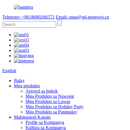
Telepono: +8618680266572
Email: anna@gd-pengwei.cn
English
Balay
Mga produkto
Aerosol sa buhok
Mga Produkto sa Nawong
Mga Produkto sa Lawas
Mga Produkto sa Holiday Party
Mga Produkto sa Panimalay
Mahitungod Kanato
Profile sa Kompanya
Kultura sa Kompanya