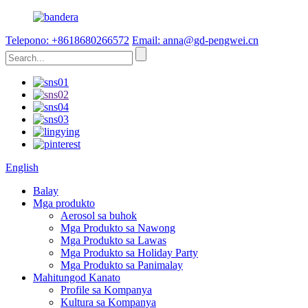
Telepono: +8618680266572
Email: anna@gd-pengwei.cn
English
Balay
Mga produkto
Aerosol sa buhok
Mga Produkto sa Nawong
Mga Produkto sa Lawas
Mga Produkto sa Holiday Party
Mga Produkto sa Panimalay
Mahitungod Kanato
Profile sa Kompanya
Kultura sa Kompanya