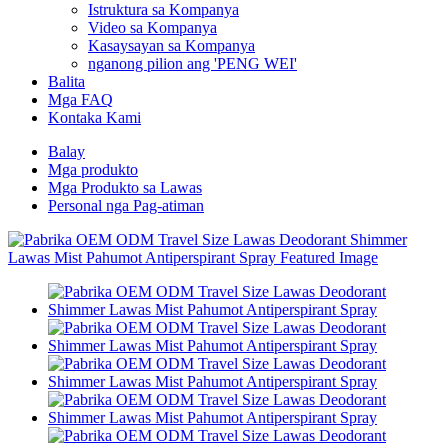
Istruktura sa Kompanya
Video sa Kompanya
Kasaysayan sa Kompanya
nganong pilion ang 'PENG WEI'
Balita
Mga FAQ
Kontaka Kami
Balay
Mga produkto
Mga Produkto sa Lawas
Personal nga Pag-atiman