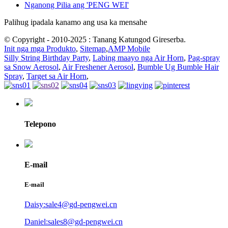
Nganong Pilia ang 'PENG WEI'
Palihug ipadala kanamo ang usa ka mensahe
© Copyright - 2010-2025 : Tanang Katungod Gireserba.
Init nga mga Produkto
,
Sitemap
,
AMP Mobile
Silly String Birthday Party
,
Labing maayo nga Air Horn
,
Pag-spray
sa Snow Aerosol
,
Air Freshener Aerosol
,
Bumble Ug Bumble Hair
Spray
,
Target sa Air Horn
,
Telepono
E-mail
E-mail
Daisy:sale4@gd-pengwei.cn
Daniel:sales8@gd-pengwei.cn