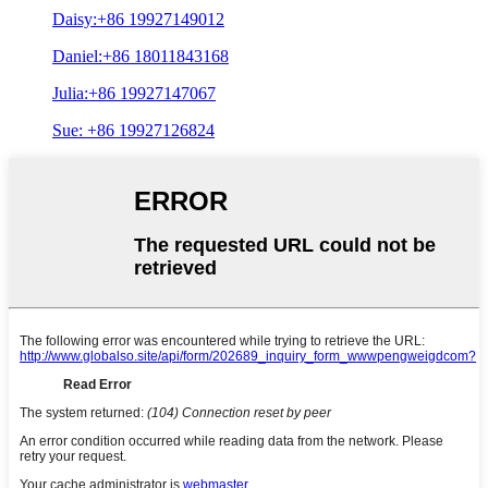
Daisy:+86 19927149012
Daniel:+86 18011843168
Julia:+86 19927147067
Sue: +86 19927126824