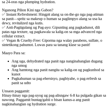
sa 24-oras nga plumping hydration.
Nganong Pilion Kini nga Gabon?
✅ ‌Instant Refreshment‌: Hingpit alang sa on-the-go nga pag-atiman
sa panit—spritz sa makeup o human sa paglimpyo alang sa usa ka
dewy, revitalized nga kutis.
✅ ‌Anti-Pagtigulang ug Pag-ayo‌: Gipunting ang pagkadunot, dili
patas nga texture, ug pagkawala sa kalig-on sa mga advanced nga
cellular extract.
✅ ‌Vegan & Cruelty-Free‌: Giporma nga walay parabens, sulfate, o
sintetikong pahumot. Luwas para sa tanang klase sa panit!
Maayo Para sa:
Ang uga, dehydrated nga panit nga nanginahanglan dugang
nga umog
Ang hamtong nga panit nangita sa kalig-on ug pagkunhod sa
kunot
Pagkahuman sa pag-ehersisyo, pagbiyahe, o pag-refresh sa
panit sa udto
Unsaon paggamit:
Hinay-hinay nga pag-uyog ug pag-alisngaw 6-8 ka pulgada gikan sa
nawong. Paggamit buntag/gabii o bisan kanus-a ang panit
nagkinahanglan og hydration surge.