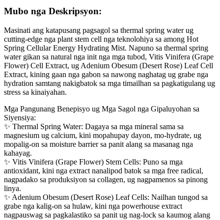
Mubo nga Deskripsyon:
Masinati ang katapusang pagsagol sa thermal spring water ug
cutting-edge nga plant stem cell nga teknolohiya sa among ‌Hot
Spring Cellular Energy Hydrating Mist‌. Napuno sa ‌thermal spring
water‌ gikan sa natural nga init nga mga tubod, ‌Vitis Vinifera (Grape
Flower) Cell Extract‌, ug ‌Adenium Obesum (Desert Rose) Leaf Cell
Extract‌, kining gaan nga gabon sa nawong naghatag ug grabe nga
hydration samtang nakigbatok sa mga timailhan sa pagkatigulang ug
stress sa kinaiyahan.
‌Mga Pangunang Benepisyo ug Mga Sagol nga Gipaluyohan sa
Siyensiya:‌
✨ ‌Thermal Spring Water‌: Dagaya sa mga mineral sama sa
magnesium ug calcium, kini mopahupay dayon, mo-hydrate, ug
mopalig-on sa moisture barrier sa panit alang sa masanag nga
kahayag.
✨ ‌Vitis Vinifera (Grape Flower) Stem Cells‌: Puno sa mga
antioxidant, kini nga extract nanalipod batok sa mga free radical,
nagpadako sa produksiyon sa collagen, ug nagpamenos sa pinong
linya.
✨ ‌Adenium Obesum (Desert Rose) Leaf Cells‌: Nailhan tungod sa
grabe nga kalig-on sa hulaw, kini nga powerhouse extract
nagpauswag sa pagkalastiko sa panit ug nag-lock sa kaumog alang