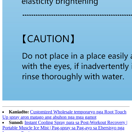
Kaniadto:
Customized Wholesale temporaryo nga Root Touch
Up spray aron matago ang abuhon nga mga gamot
Sunod:
Instant Cooling Spray para sa Post-Workout Recovery |
Portable Muscle Ice Mist | Pag-spray sa Pag-ayo sa Ehersisyo nga