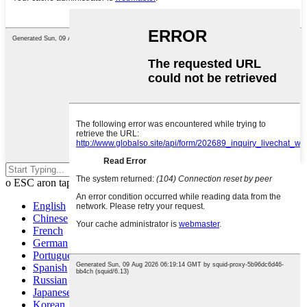
Pindota ang enter aron pangitaon
o ESC aron tapuson
English
Chinese
French
German
Portuguese
Spanish
Russian
Japanese
Korean