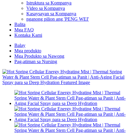
Istruktura sa Kompanya
Video sa Kompanya
Kasaysayan sa Kompanya
nganong pilion ang 'PENG WEI'
Balita
Mga FAQ
Kontaka Kami
Balay
Mga produkto
Mga Produkto sa Nawong
Pag-atiman sa Nursing