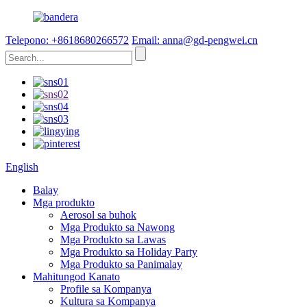
Telepono: +8618680266572
Email: anna@gd-pengwei.cn
English
Balay
Mga produkto
Aerosol sa buhok
Mga Produkto sa Nawong
Mga Produkto sa Lawas
Mga Produkto sa Holiday Party
Mga Produkto sa Panimalay
Mahitungod Kanato
Profile sa Kompanya
Kultura sa Kompanya