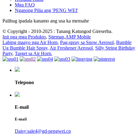
Mga FAQ
Nganong Pilia ang 'PENG WEI'
Palihug ipadala kanamo ang usa ka mensahe
© Copyright - 2010-2025 : Tanang Katungod Gireserba.
Init nga mga Produkto
,
Sitemap
,
AMP Mobile
Labing maayo nga Air Horn
,
Pag-spray sa Snow Aerosol
,
Bumble
Ug Bumble Hair Spray
,
Air Freshener Aerosol
,
Silly String Birthday
Party
,
Target sa Air Horn
,
Telepono
E-mail
E-mail
Daisy:sale4@gd-pengwei.cn