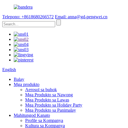
Telepono: +8618680266572
Email: anna@gd-pengwei.cn
English
Balay
Mga produkto
Aerosol sa buhok
Mga Produkto sa Nawong
Mga Produkto sa Lawas
Mga Produkto sa Holiday Party
Mga Produkto sa Panimalay
Mahitungod Kanato
Profile sa Kompanya
Kultura sa Kompanya