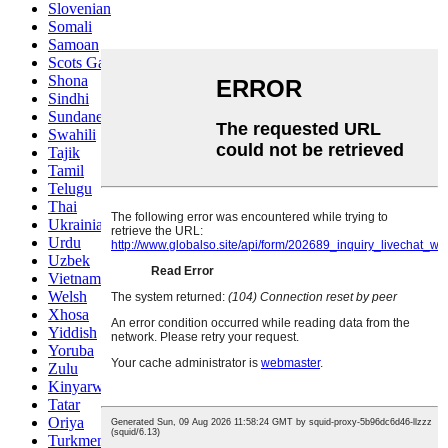
Slovenian
Somali
Samoan
Scots Gaelic
Shona
Sindhi
Sundanese
Swahili
Tajik
Tamil
Telugu
Thai
Ukrainian
Urdu
Uzbek
Vietnamese
Welsh
Xhosa
Yiddish
Yoruba
Zulu
Kinyarwanda
Tatar
Oriya
Turkmen