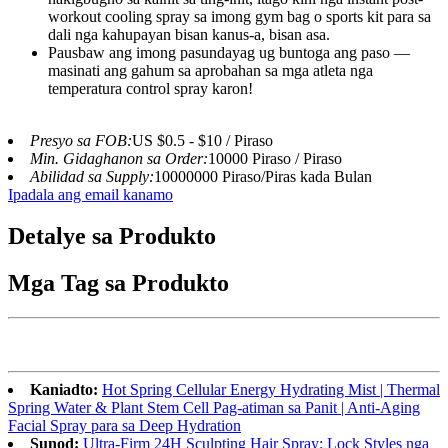
workout cooling spray‌ sa imong gym bag o sports kit para sa
dali nga kahupayan bisan kanus-a, bisan asa.
Pausbaw ang imong pasundayag ug buntoga ang paso —
masinati ang gahum sa ‌aprobahan sa mga atleta nga
temperatura control spray‌ karon!
Presyo sa FOB:
US $0.5 - $10 / Piraso
Min. Gidaghanon sa Order:
10000 Piraso / Piraso
Abilidad sa Supply:
10000000 Piraso/Piras kada Bulan
Ipadala ang email kanamo
Detalye sa Produkto
Mga Tag sa Produkto
Kaniadto:
Hot Spring Cellular Energy Hydrating Mist | Thermal
Spring Water & Plant Stem Cell Pag-atiman sa Panit | Anti-Aging
Facial Spray para sa Deep Hydration
Sunod:
Ultra-Firm 24H Sculpting Hair Spray: Lock Styles nga