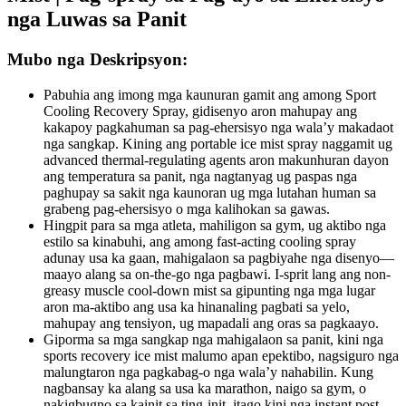
nga Luwas sa Panit
Mubo nga Deskripsyon:
Pabuhia ang imong mga kaunuran gamit ang among ‌Sport
Cooling Recovery Spray‌, gidisenyo aron mahupay ang
kakapoy pagkahuman sa pag-ehersisyo nga wala’y makadaot
nga sangkap. Kining ‌ang portable ice mist spray‌ naggamit ug
advanced thermal-regulating agents aron makunhuran dayon
ang temperatura sa panit, nga nagtanyag ug paspas nga
paghupay sa sakit nga kaunoran ug mga lutahan human sa
grabeng pag-ehersisyo o mga kalihokan sa gawas.
Hingpit para sa mga atleta, mahiligon sa gym, ug aktibo nga
estilo sa kinabuhi, ang among ‌fast-acting cooling spray‌
adunay usa ka gaan, mahigalaon sa pagbiyahe nga disenyo—
maayo alang sa on-the-go nga pagbawi. I-sprit lang ang ‌non-
greasy muscle cool-down mist‌ sa gipunting nga mga lugar
aron ma-aktibo ang usa ka hinanaling pagbati sa yelo,
mahupay ang tensiyon, ug mapadali ang oras sa pagkaayo.
Giporma sa mga sangkap nga mahigalaon sa panit, kini nga
‌sports recovery ice mist‌ malumo apan epektibo, nagsiguro nga
malungtaron nga pagkabag-o nga wala’y nahabilin. Kung
nagbansay ka alang sa usa ka marathon, naigo sa gym, o
nakigbugno sa kainit sa ting-init, itago kini nga ‌instant post-