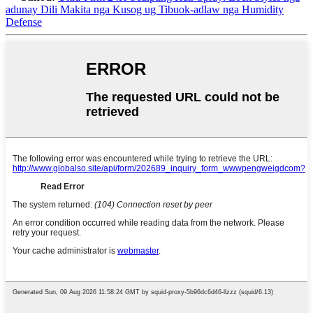
adunay Dili Makita nga Kusog ug Tibuok-adlaw nga Humidity
Defense