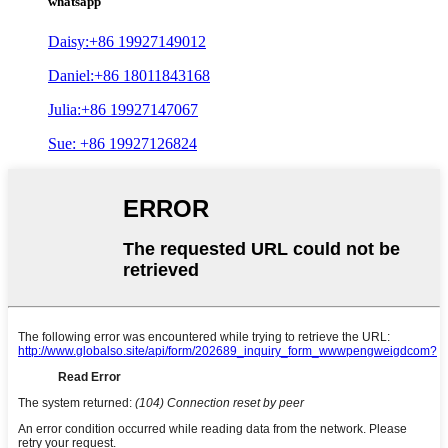
whatsapp
Daisy:+86 19927149012
Daniel:+86 18011843168
Julia:+86 19927147067
Sue: +86 19927126824